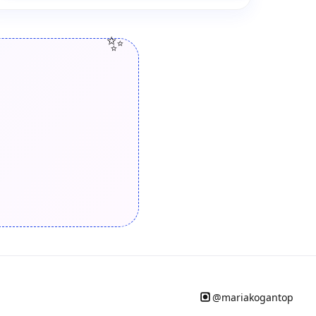
✨
@mariakogantop