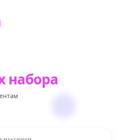
х набора
иентам
🎯 МАКСИМУМ